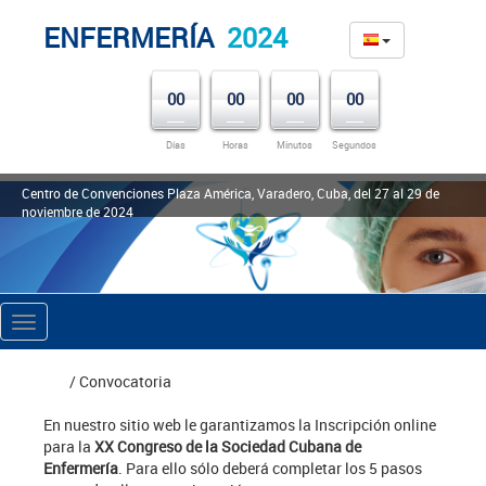
ENFERMERÍA
2024
00
00
00
00
Días
Horas
Minutos
Segundos
Centro de Convenciones Plaza América, Varadero, Cuba, del 27 al 29 de
noviembre de 2024
Toggle
navigation
INICIO
/ Convocatoria
En nuestro sitio web le garantizamos la Inscripción online
para la
XX Congreso de la Sociedad Cubana de
Enfermería
. Para ello sólo deberá completar los 5 pasos